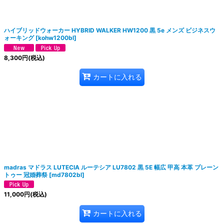
ハイブリッドウォーカー HYBRID WALKER HW1200 黒 5e メンズ ビジネスウ
ォーキング
[
kohw1200bl
]
8,300
円
(税込)
カートに入れる
madras マドラス LUTECIA ルーテシア LU7802 黒 5E 幅広 甲高 本革 プレーン
トゥー 冠婚葬祭
[
md7802bl
]
11,000
円
(税込)
カートに入れる