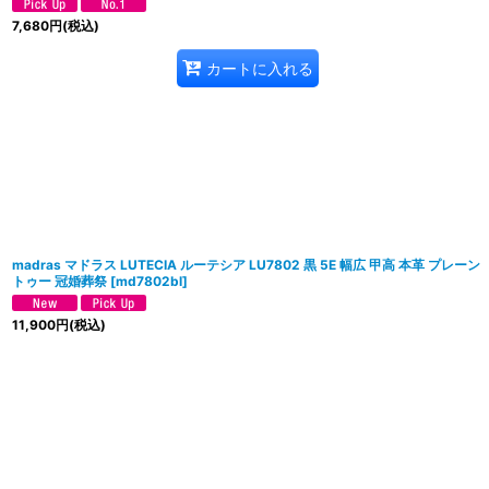
7,680
円
(税込)
カートに入れる
madras マドラス LUTECIA ルーテシア LU7802 黒 5E 幅広 甲高 本革 プレーン
トゥー 冠婚葬祭
[
md7802bl
]
11,900
円
(税込)