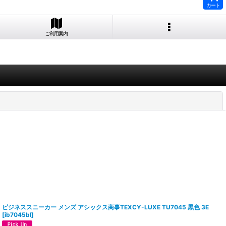
カート
ご利用案内
閉じる
ビジネススニーカー メンズ アシックス商事TEXCY-LUXE TU7045 黒色 3E
[
ib7045bl
]