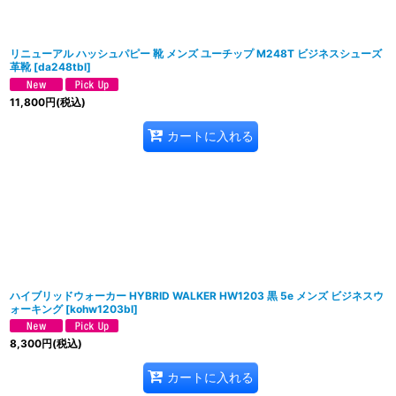
リニューアル ハッシュパピー 靴 メンズ ユーチップ M248T ビジネスシューズ
革靴
[
da248tbl
]
11,800
円
(税込)
カートに入れる
ハイブリッドウォーカー HYBRID WALKER HW1203 黒 5e メンズ ビジネスウ
ォーキング
[
kohw1203bl
]
8,300
円
(税込)
カートに入れる