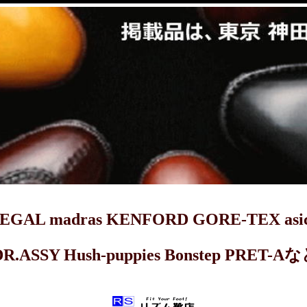
dras KENFORD GORE-TEX asics 
DR.ASSY Hush-puppies Bonstep 