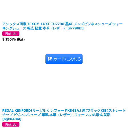
アシックス商事 TEXCY-LUXE TU7796 黒4E メンズビジネスシューズ ウォー
キングシューズ 幅広 軽量 本革（レザー）
[
il7796bl
]
9,150
円
(税込)
カートに入れる
REGAL KENFORD(リーガル ケンフォードKB48AJ 黒(ブラック)3E )ストレート
チップ ビジネスシューズ 革靴 本革（レザー） フォーマル 結婚式 就活
[
hgkb48bl
]