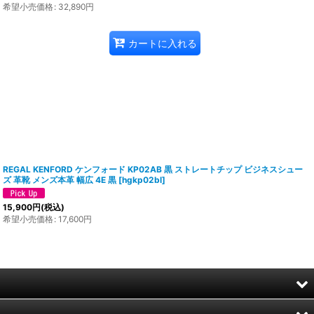
希望小売価格
:
32,890
円
カートに入れる
REGAL KENFORD ケンフォード KP02AB 黒 ストレートチップ ビジネスシュー
ズ 革靴 メンズ本革 幅広 4E 黒
[
hgkp02bl
]
15,900
円
(税込)
希望小売価格
:
17,600
円