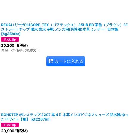
REGAL(リーガル)GORE-TEX（ゴアテックス） 35HR BB 茶色（ブラウン）3E
ストレートチップ 撥水 防水 革靴 メンズ用(男性用)本革（レザー）日本製
[
hg35hrbr
]
26,200
円
(税込)
希望小売価格
:
30,800
円
カートに入れる
BONSTEP ボンステップ 2207 黒 4Ｅ 本革メンズビジネスシューズ 防水靴 ゆっ
たりワイド【靴】
[
ot2207bl
]
29,900
円
(税込)