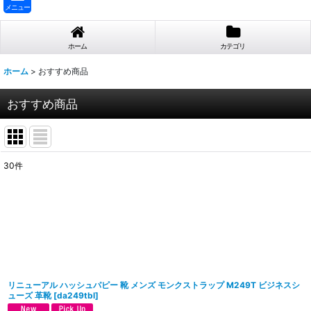
メニュー
ホーム
カテゴリ
ホーム
>
おすすめ商品
おすすめ商品
30
件
表示数
:
並び順
:
リニューアル ハッシュパピー 靴 メンズ モンクストラップ M249T ビジネスシ
ューズ 革靴
[
da249tbl
]