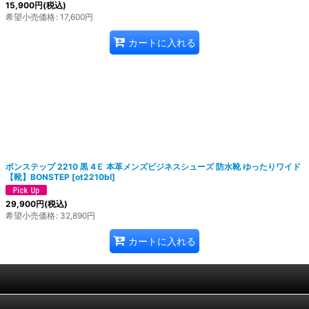
15,900
円
(税込)
希望小売価格
:
17,600
円
カートに入れる
ボンステップ 2210 黒 4Ｅ 本革メンズビジネスシューズ 防水靴 ゆったりワイド
【靴】BONSTEP
[
ot2210bl
]
29,900
円
(税込)
希望小売価格
:
32,890
円
カートに入れる