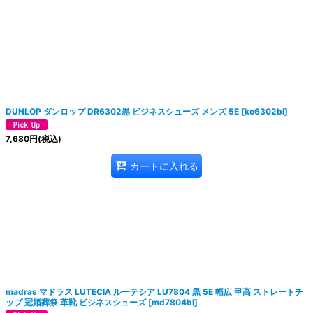
DUNLOP ダンロップ DR6302黒 ビジネスシューズ メンズ 5E
[
ko6302bl
]
7,680
円
(税込)
カートに入れる
madras マドラス LUTECIA ルーテシア LU7804 黒 5E 幅広 甲高 ストレートチ
ップ 冠婚葬祭 革靴 ビジネスシューズ
[
md7804bl
]