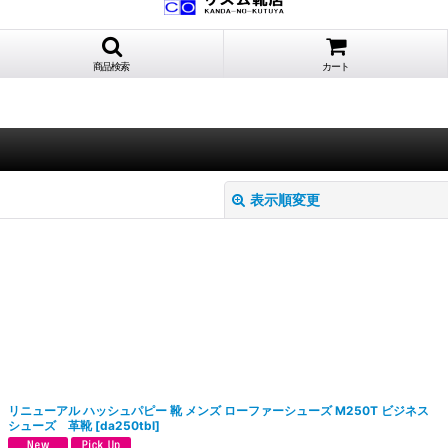
商品検索
カート
表示順変更
絞り込む
リニューアル ハッシュパピー 靴 メンズ ローファーシューズ M250T ビジネス
シューズ 革靴
[
da250tbl
]