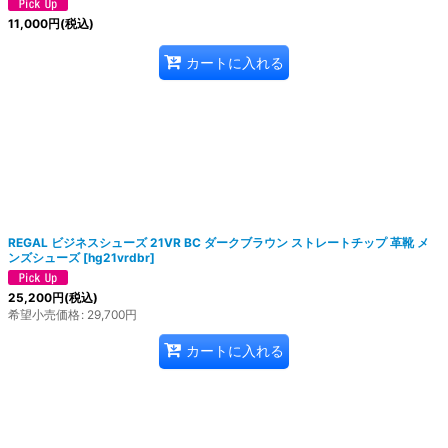
11,000
円
(税込)
カートに入れる
REGAL ビジネスシューズ 21VR BC ダークブラウン ストレートチップ 革靴 メ
ンズシューズ
[
hg21vrdbr
]
25,200
円
(税込)
希望小売価格
:
29,700
円
カートに入れる