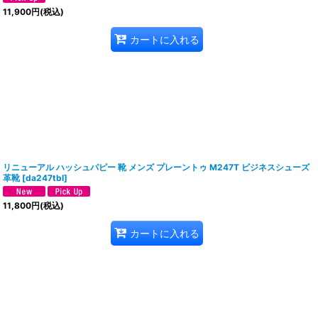
11,900
円
(税込)
カートに入れる
リニューアル ハッシュパピー 靴 メンズ プレーントゥ M247T ビジネスシューズ
革靴
[
da247tbl
]
11,800
円
(税込)
カートに入れる