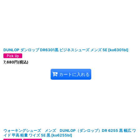
DUNLOP ダンロップ DR6301黒 ビジネスシューズ メンズ 5E
[
ko6301bl
]
7,680
円
(税込)
カートに入れる
ウォーキングシューズ メンズ DUNLOP（ダンロップ）DR 6255 黒 幅広 ワ
イド 甲高 軽量 ワイズ 5E 黒
[
ko6255bl
]