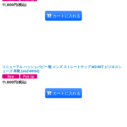
11,800
円
(税込)
カートに入れる
リニューアル ハッシュパピー 靴 メンズ ストレートチップ M246T ビジネスシ
ューズ 革靴
[
da246tbl
]
11,800
円
(税込)
カートに入れる