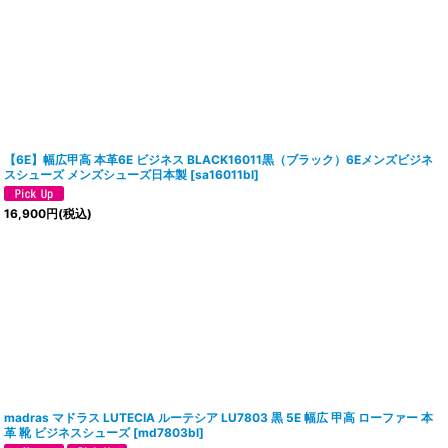
【6E】幅広甲高 本革6E ビジネス BLACK16011黒（ブラック）6Eメンズビジネ
スシューズ メンズシューズ日本製
[
sa16011bl
]
16,900
円
(税込)
madras マドラス LUTECIA ルーテシア LU7803 黒 5E 幅広 甲高 ローファー 本
革 靴 ビジネスシューズ
[
md7803bl
]