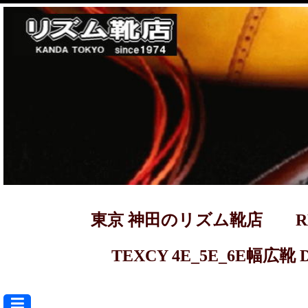
東京 神田のリズム靴店 REGAL ma
TEXCY 4E_5E_6E幅広靴 