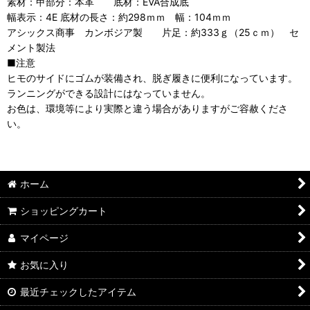
素材：甲部分：本革 底材：EVA合成底
幅表示：4E 底材の長さ：約298ｍｍ 幅：104ｍｍ
アシックス商事 カンボジア製 片足：約333ｇ（25ｃｍ） セ
メント製法
■注意
ヒモのサイドにゴムが装備され、脱ぎ履きに便利になっています。
ランニングができる設計にはなっていません。
お色は、環境等により実際と違う場合がありますがご容赦くださ
い。
ホーム
ショッピングカート
マイページ
お気に入り
最近チェックしたアイテム