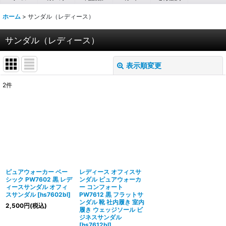
ホーム
>
サンダル（レディース）
サンダル（レディース）
表示順変更
閉じる
2
件
サブカテゴリ
:
表示数
:
並び順
:
ピュアウォーカー ベー
レディース オフィスサ
絞り込む
シック PW7602 黒 レデ
ンダル ピュアウォーカ
ィースサンダル オフィ
ー コンフォート
スサンダル
[
hs7602bl
]
PW7612 黒 フラットサ
ンダル 靴 社内履き 室内
2,500
円
(税込)
履き ウェッジソール ビ
ジネスサンダル
[
hs7612bl
]