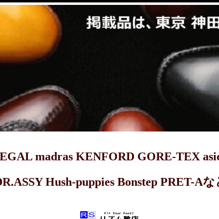
dras KENFORD GORE-TEX asics 
DR.ASSY Hush-puppies Bonstep 