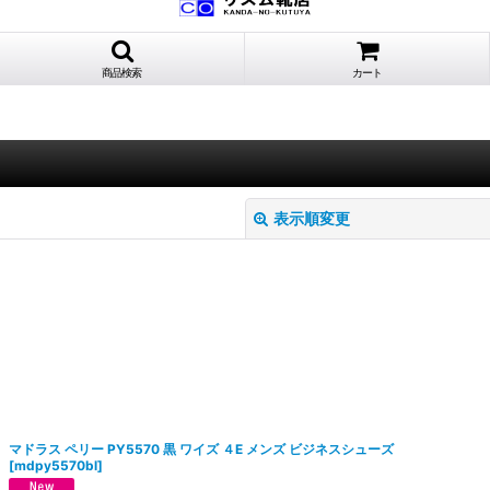
商品検索
カート
表示順変更
絞り込む
マドラス ペリー PY5570 黒 ワイズ ４E メンズ ビジネスシューズ
[
mdpy5570bl
]