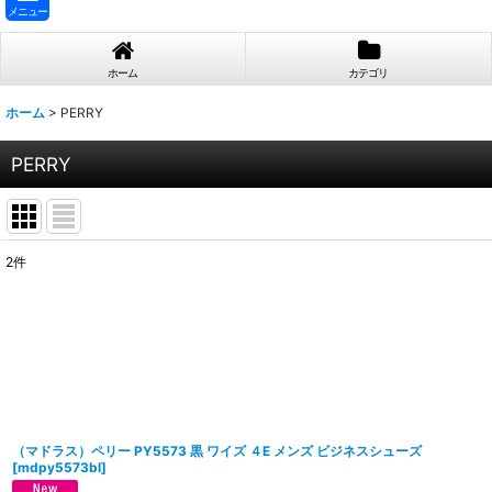
メニュー
ホーム
カテゴリ
ホーム
>
PERRY
PERRY
2
件
表示数
:
並び順
:
（マドラス）ペリー PY5573 黒 ワイズ ４E メンズ ビジネスシューズ
[
mdpy5573bl
]