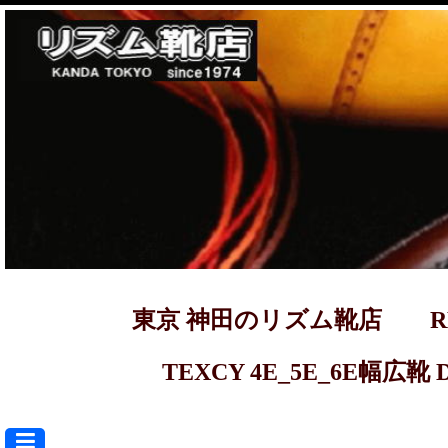
東京 神田のリズム靴店 REGAL ma
TEXCY 4E_5E_6E幅広靴 