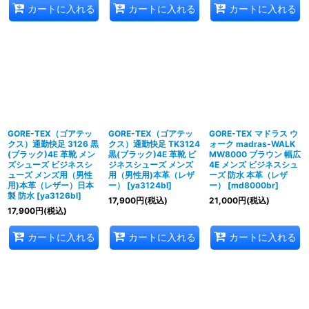
カートに入れる
カートに入れる
カートに入れる
GORE-TEX（ゴアテッ
GORE-TEX（ゴアテッ
GORE-TEX マドラス ウ
クス）通勤快足 3126 黒
クス）通勤快足 TK3124
ォーク madras-WALK
(ブラック)4E 革靴 メン
黒(ブラック)4E 革靴 ビ
MW8000 ブラウン 幅広
ズシューズ ビジネスシ
ジネスシューズ メンズ
4E メンズ ビジネスシュ
ューズ メンズ用（男性
用（男性用)本革（レザ
ーズ 防水 本革（レザ
用)本革（レザー）日本
ー）
[
ya3124bl
]
ー）
[
md8000br
]
製 防水
[
ya3126bl
]
17,900
円
(税込)
21,000
円
(税込)
17,900
円
(税込)
カートに入れる
カートに入れる
カートに入れる