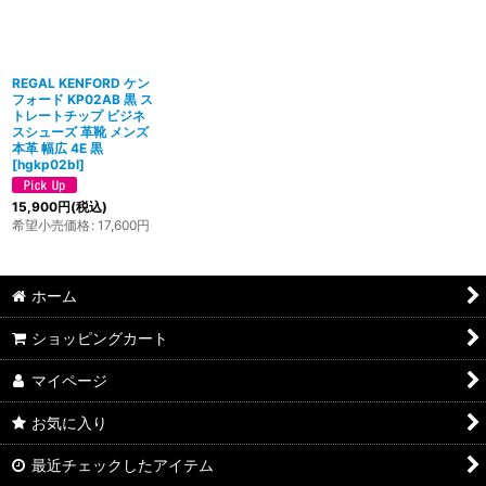
REGAL KENFORD ケン
フォード KP02AB 黒 ス
トレートチップ ビジネ
スシューズ 革靴 メンズ
本革 幅広 4E 黒
[
hgkp02bl
]
15,900
円
(税込)
希望小売価格
:
17,600
円
ホーム
ショッピングカート
マイページ
お気に入り
最近チェックしたアイテム