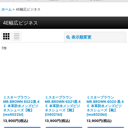
ホーム
>
4E幅広ビジネス
4E幅広ビジネス
表示順変更
閉じる
7
件
表示数
:
並び順
:
絞り込む
ミスターブラウン
ミスターブラウン
ミスターブラウン
MR.BROWN 6022黒 4
MR.BROWN 6021黒 4
MR.BROWN 6020 黒 4
Ｅ 本革防水メンズビジ
Ｅ 本革防水メンズビジ
Ｅ 本革防水メンズビジ
ネスシューズ【靴】
ネスシューズ【靴】
ネスシューズ【靴】
[
ms6022bl
]
[
tt6021bl
]
[
ms6020bl
]
13,900
円
(税込)
13,900
円
(税込)
13,900
円
(税込)