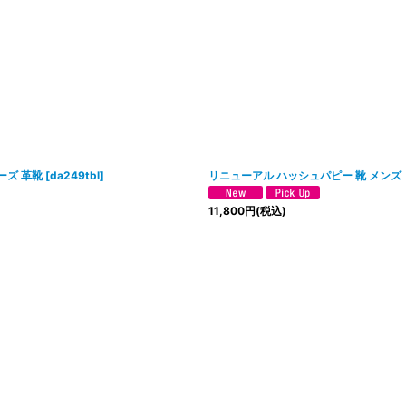
ーズ 革靴
[
da249tbl
]
リニューアル ハッシュパピー 靴 メンズ
11,800
円
(税込)