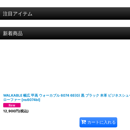
注目アイテム
新着商品
WALKABLE 幅広 甲高 ウォーカブル 6074 6E(G) 黒 ブラック 本革 ビジネスシ
ローファー
[
ns6074bl
]
12,900
円
(税込)
カートに入れる