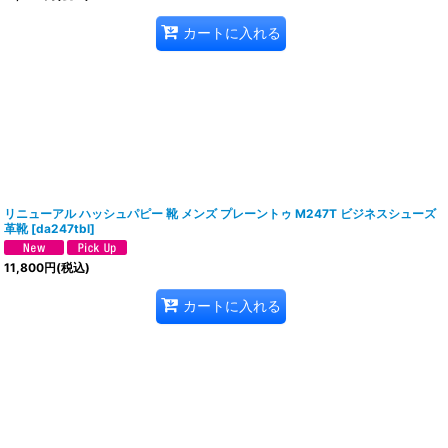
カートに入れる
リニューアル ハッシュパピー 靴 メンズ プレーントゥ M247T ビジネスシューズ
革靴
[
da247tbl
]
11,800
円
(税込)
カートに入れる