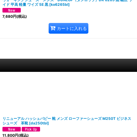
イド 甲高 軽量 ワイズ 5E 黒
[
ko6265bl
]
7,680
円
(税込)
カートに入れる
リニューアル ハッシュパピー 靴 メンズ ローファーシューズ M250T ビジネス
シューズ 革靴
[
da250tbl
]
11,800
円
(税込)