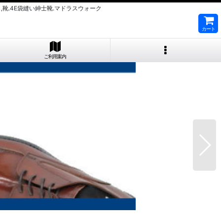
ス,靴.4E袋縫い紳士靴.マドラスウォーク
カート
ご利用案内