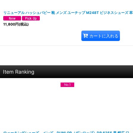
リニューアル ハッシュパピー 靴 メンズ ユーチップ M248T ビジネスシューズ 
11,800
円
(税込)
カートに入れる
Item Ranking
No.1
ウォーキングシューズ メンズ DUNLOP（ダンロップ）DR 6255 黒 幅広 ワ