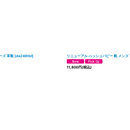
ーズ 革靴
[
da246tbl
]
リニューアル ハッシュパピー 靴 メンズ 
11,800
円
(税込)