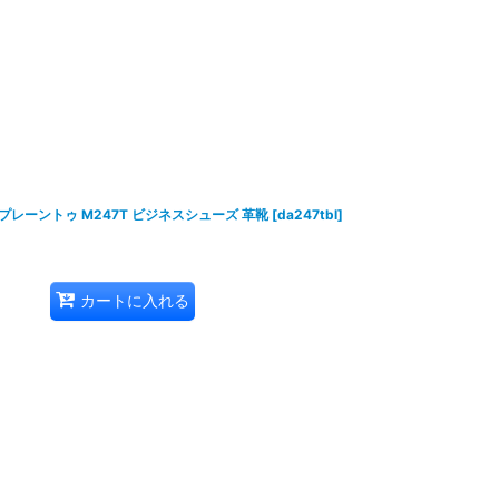
プレーントゥ M247T ビジネスシューズ 革靴
[
da247tbl
]
カートに入れる