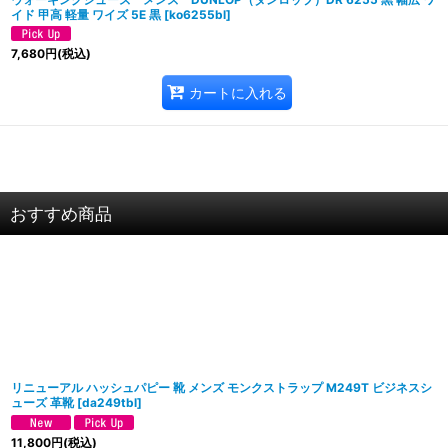
イド 甲高 軽量 ワイズ 5E 黒
[
ko6255bl
]
7,680
円
(税込)
カートに入れる
おすすめ商品
リニューアル ハッシュパピー 靴 メンズ モンクストラップ M249T ビジネスシ
ューズ 革靴
[
da249tbl
]
11,800
円
(税込)