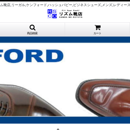
店,リズム靴店,リーガル,ケンフォード,ハッシュパピー,ビジネスシューズ,メンズ,レディー
商品検索
カート