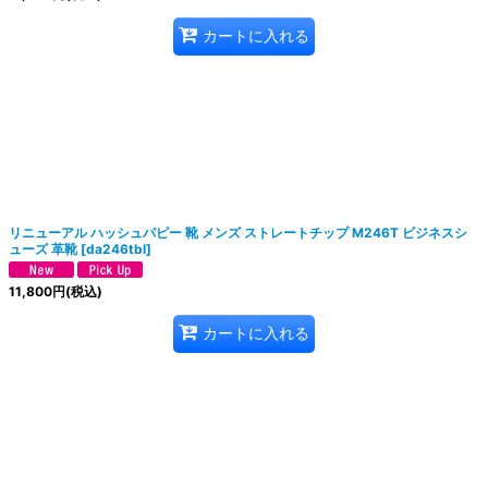
カートに入れる
リニューアル ハッシュパピー 靴 メンズ ストレートチップ M246T ビジネスシ
ューズ 革靴
[
da246tbl
]
11,800
円
(税込)
カートに入れる