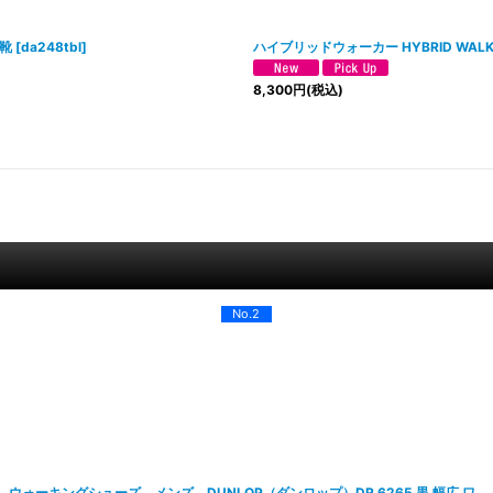
革靴
[
da248tbl
]
ハイブリッドウォーカー HYBRID WALK
8,300
円
(税込)
No.2
ウォーキングシューズ メンズ DUNLOP（ダンロップ）DR 6265 黒 幅広 ワ