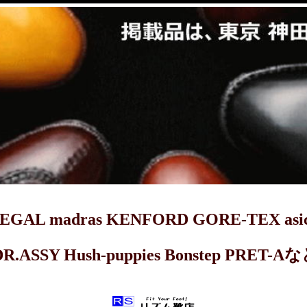
dras KENFORD GORE-TEX asics 
DR.ASSY Hush-puppies Bonstep 