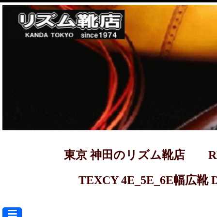
東京 神田のリズム靴店 REGAL ma
TEXCY 4E_5E_6E幅広靴 