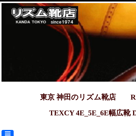
東京 神田のリズム靴店 REGAL ma
TEXCY 4E_5E_6E幅広靴 