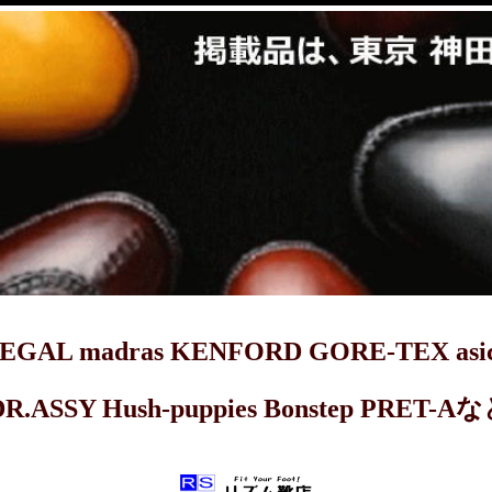
dras KENFORD GORE-TEX asics 
DR.ASSY Hush-puppies Bonstep 