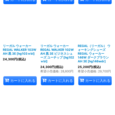
リーガル ウォーカー
リーガル ウォーカー
REGAL（リーガル） ウ
REGAL WALKER 103W
REGAL WALKER 102W
ォーキングシューズ
AH 黒 3E
[
hg103ｗbl
]
AH 黒 3E ビジネスシュ
REGAL ウォーカー
ーズ ユーチップ
[
hg102
146W ダークブラウン
24,300
円
(税込)
ｗbl
]
AH 3E
[
hg146wdr
]
24,300
円
(税込)
25,200
円
(税込)
希望小売価格
:
28,600
円
希望小売価格
:
29,700
円
カートに入れる
カートに入れる
カートに入れる