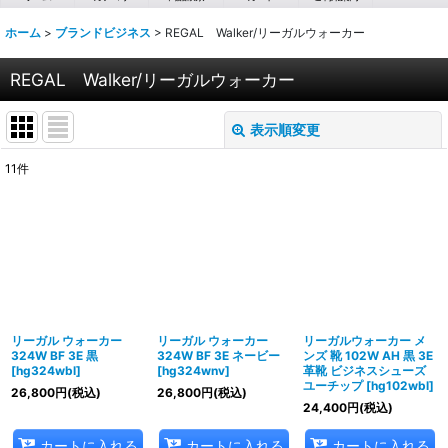
ホーム
>
ブランドビジネス
>
REGAL Walker/リーガルウォーカー
REGAL Walker/リーガルウォーカー
表示順変更
閉じる
11
件
表示数
:
並び順
:
絞り込む
リーガル ウォーカー
リーガル ウォーカー
リーガルウォーカー メ
324W BF 3E 黒
324W BF 3E ネービー
ンズ 靴 102W AH 黒 3E
[
hg324wbl
]
[
hg324wnv
]
革靴 ビジネスシューズ
ユーチップ
[
hg102wbl
]
26,800
円
(税込)
26,800
円
(税込)
24,400
円
(税込)
カートに入れる
カートに入れる
カートに入れる