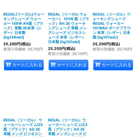
REGAL(リーガル)ウォー
REGAL（リーガル ウォ
REGAL（リーガル）ウ
キングシューズ ウォー
ーカー） 101W 黒（ブラ
ォーキングシューズ
カー 146W AH黒（ブラ
ック）AH 3E ウォーキ
REGAL ウォーカー
ック）革靴 3E本革（レ
ングシューズ 革靴 メン
101WAH ダークブラウ
ザー）日本製
ズシューズ ビジネスシ
ン 本革（レザー）日本
[
hg146wbl
]
ューズ 本革（レザー）
製
[
hg101wdr
]
日本製
[
hg101wbl
]
25,200
円
(税込)
25,200
円
(税込)
25,200
円
(税込)
希望小売価格
:
29,700
円
希望小売価格
:
29,700
円
希望小売価格
:
29,700
円
カートに入れる
カートに入れる
カートに入れる
REGAL（リーガル） ウ
REGAL（リーガル）ウ
ォーカーシューズ JJ25
ォーカーシューズ JJ23
黒（ブラック）AG 3E
黒（ブラック）AG 3E
革靴 メンズ ビジネスシ
革靴 メンズシューズ ビ