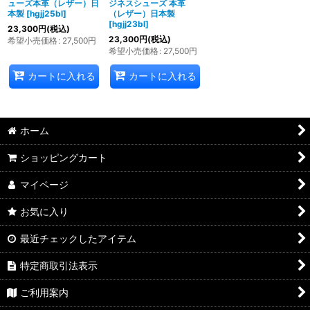
ューズ本革（レザー）日
ジネスシューズ 本革
本製
[
hgjj25bl
]
（レザー）日本製
[
hgjj23bl
]
23,300
円
(税込)
23,300
円
(税込)
希望小売価格
:
27,500
円
希望小売価格
:
27,500
円
カートに入れる
カートに入れる
ホーム
ショッピングカート
マイページ
お気に入り
最近チェックしたアイテム
特定商取引法表示
ご利用案内