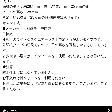
成ゴム
底材の長さ：約287ｍｍ 幅：約105ｍｍ（25ｃｍの靴）
ヒールの高さ：28ｍｍ
片足：約300ｇ（25ｃｍの靴 個体差はあります）
セメント式
■メーカー 大和商事 中国製
□特徴
４相当のワイドなスクエアーラストで足入れがよいタイプです。
外羽根タイプの紐靴ですので、甲の高さを調整しやすくなっていま
す。
多少大きい場合は、インソールをご使用いただきますと改善いたし
ます。
◆注意
防水仕上げにはなっていません。
お手入れは靴クリームをご利用ください。
お色は、環境等により実際と微妙に異なる場合がございます。ご了
承ください
ホーム