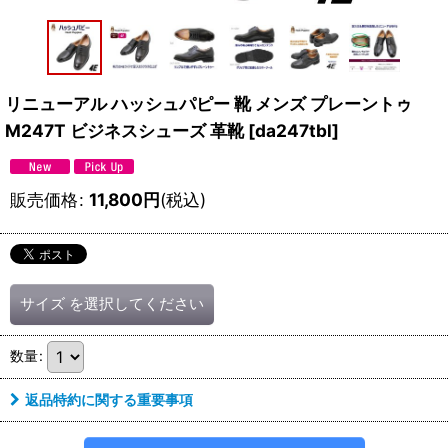
リニューアル ハッシュパピー 靴 メンズ プレーントゥ
M247T ビジネスシューズ 革靴
[
da247tbl
]
販売価格
:
11,800
円
(税込)
サイズ
を選択してください
数量
:
返品特約に関する重要事項