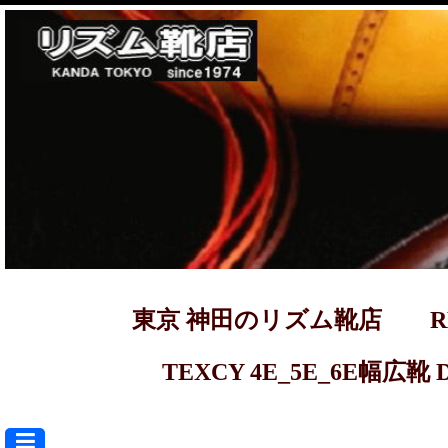
東京 神田のリズム靴店 REGAL ma
TEXCY 4E_5E_6E幅広靴 