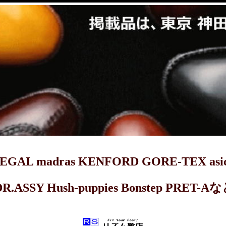
dras KENFORD GORE-TEX asics 
DR.ASSY Hush-puppies Bonstep 