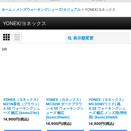
ホーム
>
メンズウォーキングシューズ/カジュアル
>
YONEX/ヨネックス
YONEX/ヨネックス
表示順変更
閉じる
3
件
表示数
:
並び順
:
絞り込む
YONEX（ヨネックス）
YONEX（ヨネックス）
YONEX（ヨネックス）
M21N茶色（ブラウン）
MC30W ダークブラウ
MC30W(ワイド) 黒
3.5E ウォーキングシュ
ン 4.5E ウォーキングシ
4.5E ウォーキングシュ
ーズ 幅広
[
ksmc21br
]
ューズ 幅広
ーズ 幅広 メンズ用(男性
[
ksmc30wdr
]
用)
[
ksmc30wbl
]
14,900
円
(税込)
14,900
円
(税込)
14,900
円
(税込)