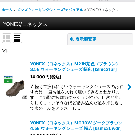
ホーム
>
メンズウォーキングシューズ/カジュアル
>
YONEX/ヨネックス
YONEX/ヨネックス
表示順変更
閉じる
3
件
表示数
:
YONEX（ヨネックス）M21N茶色（ブラウン）
3.5E ウォーキングシューズ 幅広
[
ksmc21br
]
並び順
:
14,900
円
(税込)
☆軽くて疲れにくいウォーキングシューズのおす
絞り込む
すめ品 一度お足を入れて履いてみるとわかりま
す、この靴の抜群のクッション性が。自然と小走
りしてしまいそうなほど踏み込んだ足を押し返し
て次の一歩をアシストし…
YONEX（ヨネックス）MC30W ダークブラウン
4.5E ウォーキングシューズ 幅広
[
ksmc30wdr
]