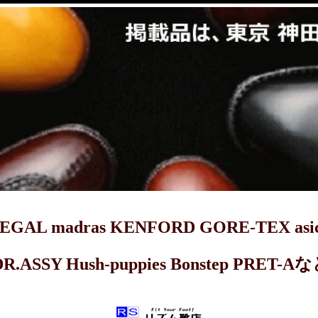
dras KENFORD GORE-TEX asics 
DR.ASSY Hush-puppies Bonstep 