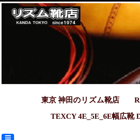
東京 神田のリズム靴店 REGAL ma
TEXCY 4E_5E_6E幅広靴 