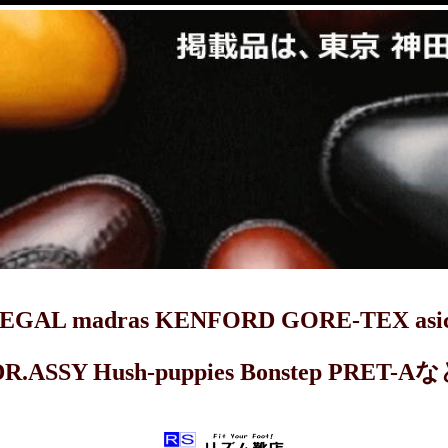
dras KENFORD GORE-TEX asics 
DR.ASSY Hush-puppies Bonstep 