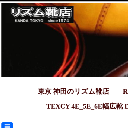
東京 神田のリズム靴店 REGAL ma
TEXCY 4E_5E_6E幅広靴 