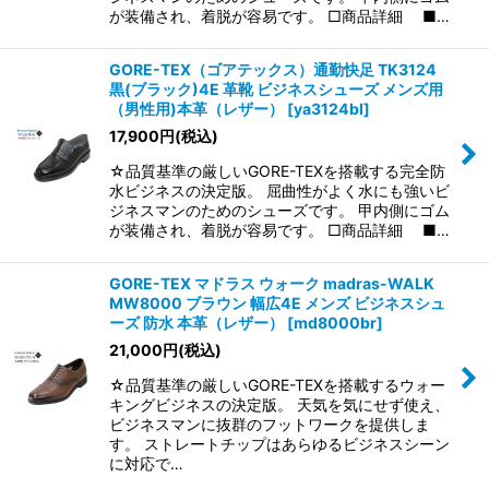
が装備され、着脱が容易です。 □商品詳細 ■…
GORE-TEX（ゴアテックス）通勤快足 TK3124
黒(ブラック)4E 革靴 ビジネスシューズ メンズ用
（男性用)本革（レザー）
[
ya3124bl
]
17,900
円
(税込)
☆品質基準の厳しいGORE-TEXを搭載する完全防
水ビジネスの決定版。 屈曲性がよく水にも強いビ
ジネスマンのためのシューズです。 甲内側にゴム
が装備され、着脱が容易です。 □商品詳細 ■…
GORE-TEX マドラス ウォーク madras-WALK
MW8000 ブラウン 幅広4E メンズ ビジネスシュ
ーズ 防水 本革（レザー）
[
md8000br
]
21,000
円
(税込)
☆品質基準の厳しいGORE-TEXを搭載するウォー
キングビジネスの決定版。 天気を気にせず使え、
ビジネスマンに抜群のフットワークを提供しま
す。 ストレートチップはあらゆるビジネスシーン
に対応で…