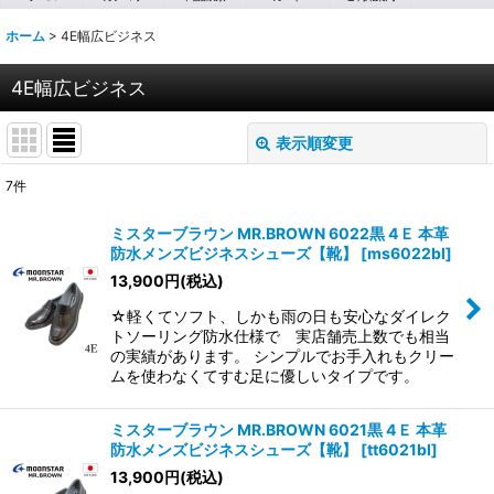
ホーム
>
4E幅広ビジネス
4E幅広ビジネス
表示順変更
閉じる
7
件
表示数
:
ミスターブラウン MR.BROWN 6022黒 4Ｅ 本革
防水メンズビジネスシューズ【靴】
[
ms6022bl
]
並び順
:
13,900
円
(税込)
☆軽くてソフト、しかも雨の日も安心なダイレク
絞り込む
トソーリング防水仕様で 実店舗売上数でも相当
の実績があります。 シンプルでお手入れもクリー
ムを使わなくてすむ足に優しいタイプです。
ミスターブラウン MR.BROWN 6021黒 4Ｅ 本革
防水メンズビジネスシューズ【靴】
[
tt6021bl
]
13,900
円
(税込)