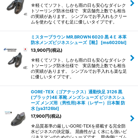
☆軽くてソフト、しかも雨の日も安心なダイレク
トソーリング防水仕様で 実店舗売上数でも相当
の実績があります。 シンプルでお手入れもクリー
ムを使わなくてすむ足に優しいタイプです。
ミスターブラウン MR.BROWN 6020 黒 4Ｅ 本革
防水メンズビジネスシューズ【靴】
[
ms6020bl
]
13,900
円
(税込)
☆軽くてソフト、しかも雨の日も安心なダイレク
トソーリング防水仕様で 実店舗売上数でも相当
の実績があります。 シンプルでお手入れも楽な足
に優しいタイプです。
GORE-TEX（ゴアテックス）通勤快足 3126 黒
(ブラック)4E 革靴 メンズシューズ ビジネスシュ
ーズ メンズ用（男性用)本革（レザー）日本製 防
水
[
ya3126bl
]
17,900
円
(税込)
☆品質基準の厳しいGORE-TEXを搭載する完全防
水ビジネスの決定版。 屈曲性がよく水にも強いビ
ジネスマンのためのシューズです。 甲内側にゴム