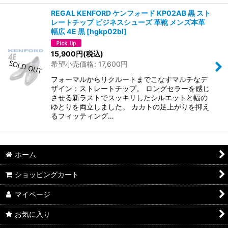
REGAL KENFORD ケンフォード KP02AB 黒 スト
レートチップ ビジネスシューズ 革靴 メンズ本革
幅広 4E 黒
[
hgkp02bl
]
15,900
円
(税込)
希望小売価格
:
17,600
円
フォーマルからリクルートまでこなすマルチなデ
ザイン：ストレートチップ。 ロングセラーを感じ
させる新ラストでスッキリしたシルエットと幅の
ゆとりを両立しました。 カカトの足上がりを抑え
るフィッティング…
ホーム
ショッピングカート
マイページ
お気に入り