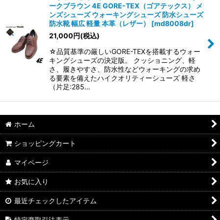
ークブラウン 4E GORE-TEX（ゴアテックス） メ
ンズシューズ ウォーキングシューズ 防水シューズ
防水靴 幅広 軽量 本革（レザー）
[
md8008dr
]
21,000
円
(税込)
☆品質基準の厳しいGORE-TEXを搭載するウォー
キングシューズの決定版。 クッショニング、軽
さ、履きやすさ、防水性などウォーキングの求め
る要素を備えたハイクオリティーシューズ 軽さ
（片足:285…
ホーム
ショッピングカート
マイページ
お気に入り
最近チェックしたアイテム
特定商取引法表示