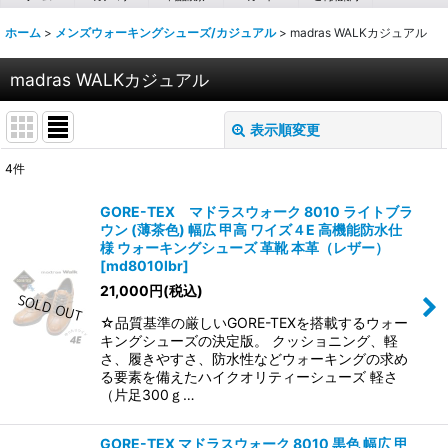
ホーム
>
メンズウォーキングシューズ/カジュアル
>
madras WALKカジュアル
madras WALKカジュアル
表示順変更
閉じる
4
件
表示数
:
GORE-TEX マドラスウォーク 8010 ライトブラ
ウン (薄茶色) 幅広 甲高 ワイズ４E 高機能防水仕
並び順
:
様 ウォーキングシューズ 革靴 本革（レザー）
[
md8010lbr
]
21,000
円
(税込)
絞り込む
☆品質基準の厳しいGORE-TEXを搭載するウォー
キングシューズの決定版。 クッショニング、軽
さ、履きやすさ、防水性などウォーキングの求め
る要素を備えたハイクオリティーシューズ 軽さ
（片足300ｇ…
GORE-TEX マドラスウォーク 8010 黒色 幅広 甲