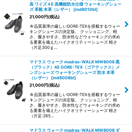
高 ワイズ４E 高機能防水仕様 ウォーキングシュー
ズ 革靴 本革（レザー）
[
md8010bl
]
21,000
円
(税込)
☆品質基準の厳しいGORE-TEXを搭載するウォー
キングシューズの決定版。 クッショニング、軽
さ、履きやすさ、防水性などウォーキングの求め
る要素を備えたハイクオリティーシューズ 軽さ
（片足300ｇ…
マドラス ウォーク madras-WALK MW8008 黒
（ブラック）4E GORE-TEX（ゴアテックス）メ
ンズシューズ ウォーキングシューズ 防水 本革
（レザー）
[
md8008bl
]
21,000
円
(税込)
☆品質基準の厳しいGORE-TEXを搭載するウォー
キングシューズの決定版。 クッショニング、軽
さ、履きやすさ、防水性などウォーキングの求め
る要素を備えたハイクオリティーシューズ 軽さ
（片足:285…
マドラス ウォーク madras-WALK MW8008 ダ