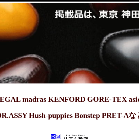
dras KENFORD GORE-TEX asics 
DR.ASSY Hush-puppies Bonstep 