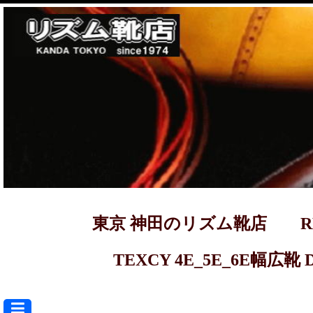
東京 神田のリズム靴店 REGAL ma
TEXCY 4E_5E_6E幅広靴 