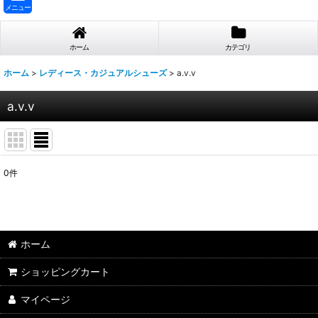
メニュー
ホーム
カテゴリ
ホーム
>
レディース・カジュアルシューズ
>
a.v.v
a.v.v
0
件
表示数
:
並び順
:
ホーム
ショッピングカート
マイページ