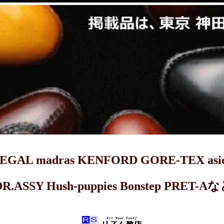
dras KENFORD GORE-TEX asics 
DR.ASSY Hush-puppies Bonstep 