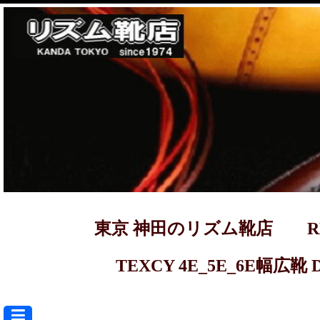
東京 神田のリズム靴店 REGAL ma
TEXCY 4E_5E_6E幅広靴 