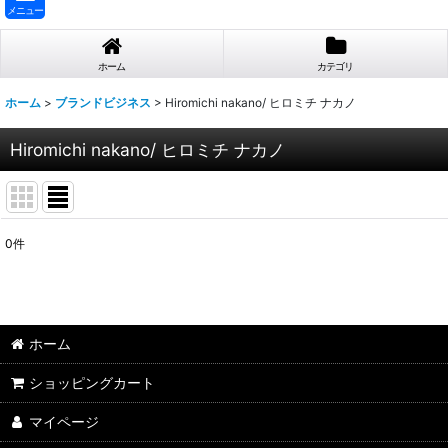
メニュー
ホーム
カテゴリ
ホーム
>
ブランドビジネス
>
Hiromichi nakano/ ヒロミチ ナカノ
Hiromichi nakano/ ヒロミチ ナカノ
0
件
表示数
:
並び順
:
ホーム
ショッピングカート
マイページ