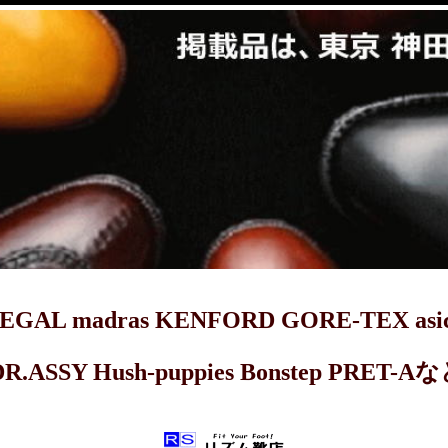
dras KENFORD GORE-TEX asics 
DR.ASSY Hush-puppies Bonstep 