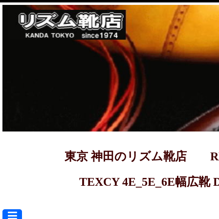
東京 神田のリズム靴店 REGAL ma
TEXCY 4E_5E_6E幅広靴 