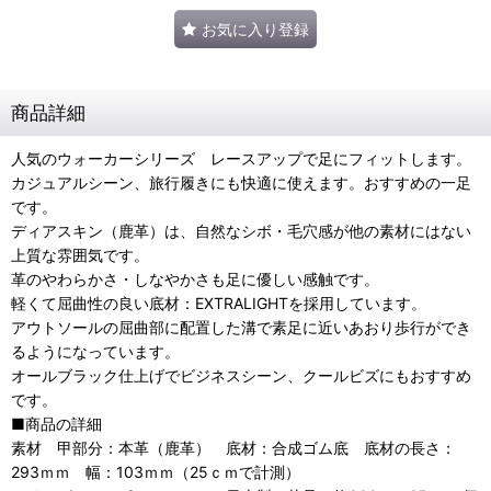
お気に入り登録
商品詳細
人気のウォーカーシリーズ レースアップで足にフィットします。
カジュアルシーン、旅行履きにも快適に使えます。おすすめの一足
です。
ディアスキン（鹿革）は、自然なシボ・毛穴感が他の素材にはない
上質な雰囲気です。
革のやわらかさ・しなやかさも足に優しい感触です。
軽くて屈曲性の良い底材：EXTRALIGHTを採用しています。
アウトソールの屈曲部に配置した溝で素足に近いあおり歩行ができ
るようになっています。
オールブラック仕上げでビジネスシーン、クールビズにもおすすめ
です。
■商品の詳細
素材 甲部分：本革（鹿革） 底材：合成ゴム底 底材の長さ：
293ｍｍ 幅：103ｍｍ（25ｃｍで計測）