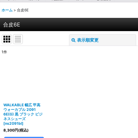
ホーム
>
合皮6E
合皮6E
表示順変更
閉じる
1
件
表示数
:
並び順
:
絞り込む
WALKABLE 幅広 甲高
ウォーカブル 2091
6E(G) 黒 ブラック ビジ
ネスシューズ
[
ns2091bl
]
8,300
円
(税込)