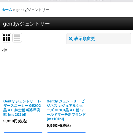
ホーム
>
gently/ジェントリー
gently/ジェントリー
表示順変更
閉じる
2
件
表示数
:
並び順
:
絞り込む
Gently ジェントリー レ
Gently ジェントリー ビ
ザースニーカー GE202
ジネス カジュアルシュ
黒 4Ｅ 紳士靴 幅広甲高
ーズ GE101黒 4Ｅ靴 ワ
靴
[
ms202bl
]
ールドマーチ新ブランド
[
ms101bl
]
9,950
円
(税込)
9,950
円
(税込)