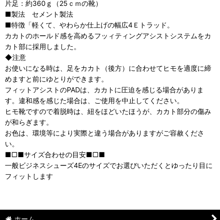
片足：約360ｇ（25ｃｍの靴）
■製法 セメント製法
■特徴「軽くて、やわらか仕上げの幅広4Ｅトラッド。
カカトのホールド感を高めるフッィティングアシストシステムをカ
カト部に採用しました。
◆注意
お使いになる時は、足をカカト（後方）に合わせてヒモを適度に締
めますと前にゆとりができます。
フィットアシストのPADは、カカトに圧迫を感じる場合がありま
す。違和感を感じた場合は、ご使用を中止してください。
ヒモ靴ですので着脱時は、紐をほどいたほうが、カカト部分の傷み
が和らぎます。
お色は、環境等により実際と違う場合がありますがご容赦くださ
い。
■□■サイズ合わせの目安■□■
一般ビジネスシューズ4Eのサイズでお選びいただくとゆったり目に
フィットします
ホーム