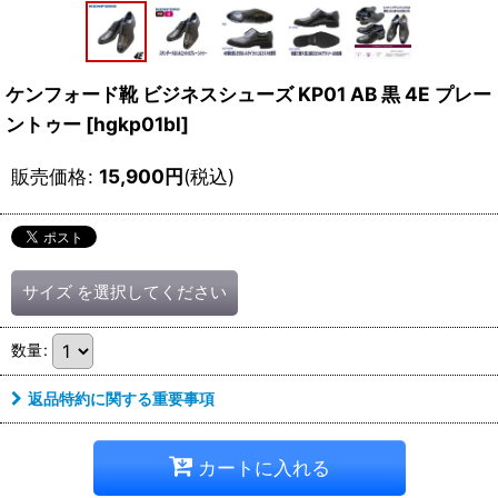
ケンフォード靴 ビジネスシューズ KP01 AB 黒 4E プレー
ントゥー
[
hgkp01bl
]
販売価格
:
15,900
円
(税込)
サイズ
を選択してください
数量
:
返品特約に関する重要事項
カートに入れる