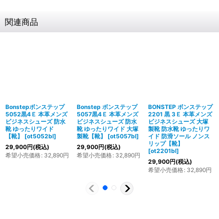
関連商品
Bonstepボンステップ
Bonstep ボンステップ
BONSTEP ボンステップ
5052黒4Ｅ 本革メンズ
5057黒4Ｅ 本革メンズ
2201 黒 3Ｅ 本革メンズ
ビジネスシューズ 防水
ビジネスシューズ 防水
ビジネスシューズ 大塚
靴 ゆったりワイド
靴 ゆったりワイド 大塚
製靴 防水靴 ゆったりワ
【靴】
[
ot5052bl
]
製靴【靴】
[
ot5057bl
]
イド 防滑ソール ノンス
リップ【靴】
29,900
円
(税込)
29,900
円
(税込)
[
ot2201bl
]
希望小売価格
:
32,890
円
希望小売価格
:
32,890
円
29,900
円
(税込)
希望小売価格
:
32,890
円