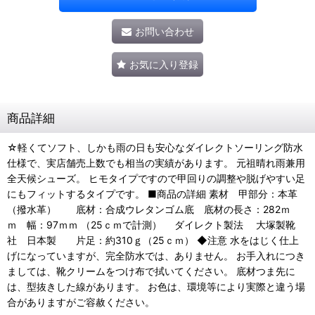
お問い合わせ
お気に入り登録
商品詳細
☆軽くてソフト、しかも雨の日も安心なダイレクトソーリング防水
仕様で、実店舗売上数でも相当の実績があります。 元祖晴れ雨兼用
全天候シューズ。 ヒモタイプですので甲回りの調整や脱げやすい足
にもフィットするタイプです。 ■商品の詳細 素材 甲部分：本革
（撥水革） 底材：合成ウレタンゴム底 底材の長さ：282ｍ
ｍ 幅：97ｍｍ （25ｃｍで計測） ダイレクト製法 大塚製靴
社 日本製 片足：約310ｇ（25ｃｍ） ◆注意 水をはじく仕上
げになっていますが、完全防水では、ありません。 お手入れにつき
ましては、靴クリームをつけ布で拭いてください。 底材つま先に
は、型抜きした線があります。 お色は、環境等により実際と違う場
合がありますがご容赦ください。