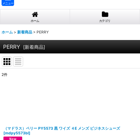
メニュー
ホーム
カテゴリ
ホーム
>
新着商品
>
PERRY
PERRY
[
新着商品
]
2
件
表示数
:
並び順
:
（マドラス）ペリー PY5573 黒 ワイズ ４E メンズ ビジネスシューズ
[
mdpy5573bl
]