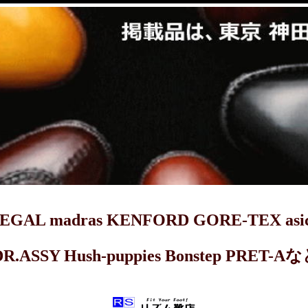
dras KENFORD GORE-TEX asics 
DR.ASSY Hush-puppies Bonstep 