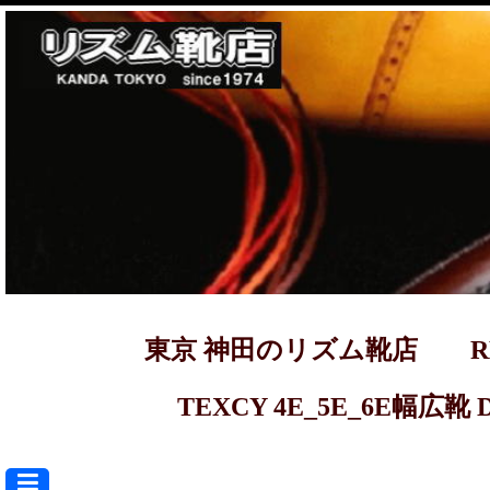
東京 神田のリズム靴店 REGAL ma
TEXCY 4E_5E_6E幅広靴 