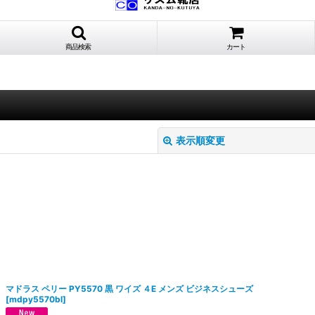
商品検索
カート
表示順変更
絞り込む
マドラス ペリー PY5570 黒 ワイズ ４E メンズ ビジネスシューズ
[
mdpy5570bl
]