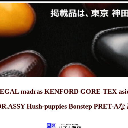
dras KENFORD GORE-TEX asics 
DR.ASSY Hush-puppies Bonstep 