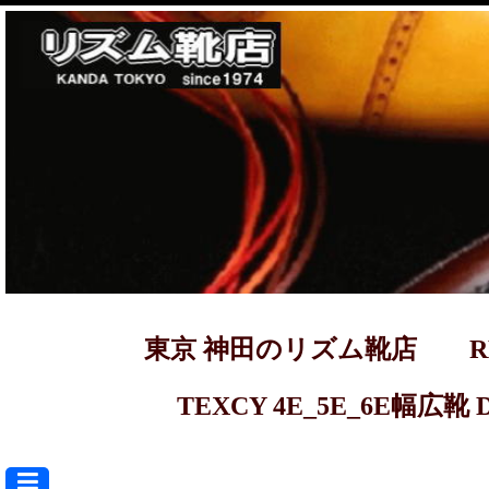
東京 神田のリズム靴店 REGAL ma
TEXCY 4E_5E_6E幅広靴 