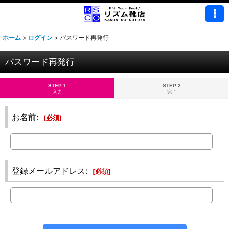
ホーム
>
ログイン
>
パスワード再発行
パスワード再発行
STEP 1
STEP 2
入力
完了
お名前
:
[
必須
]
登録メールアドレス
:
[
必須
]